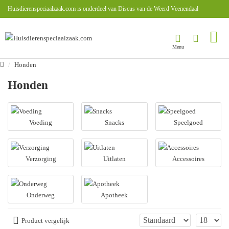
Huisdierenspeciaalzaak.com is onderdeel van Discus van de Weerd Veenendaal
Honden
Honden
Voeding
Snacks
Speelgoed
Verzorging
Uitlaten
Accessoires
Onderweg
Apotheek
Product vergelijk