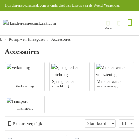
Huisdierenspeciaalzaak.com is onderdeel van Discus van de Weerd Veenendaal
Konijn- en Knaagdier
Accessoires
Accessoires
Speelgoed en
Voer- en water
Verkoeling
inrichting
voorziening
Transport
Product vergelijk