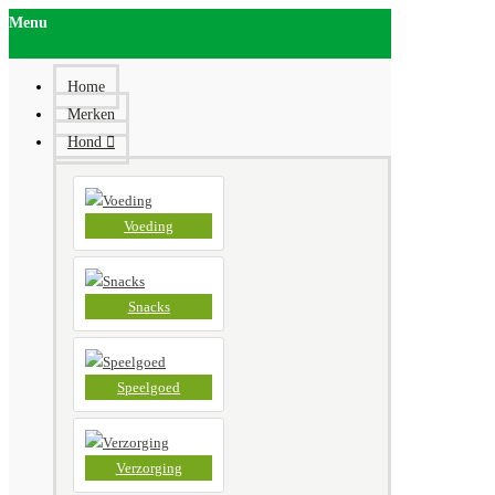
Menu
Home
Merken
Hond
Voeding
Snacks
Speelgoed
Verzorging