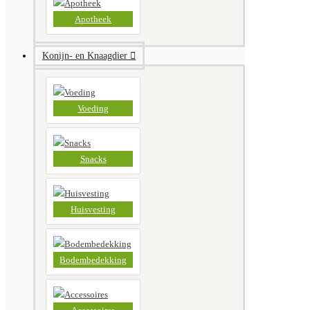
Apotheek
Konijn- en Knaagdier
Voeding
Snacks
Huisvesting
Bodembedekking