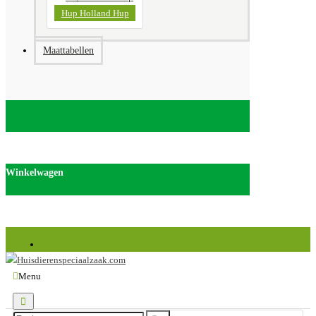
Hup Holland Hup
Maattabellen
Winkelwagen
Huisdierenspeciaalzaak.com is onderdeel van Discus van de Weerd Veenendaal