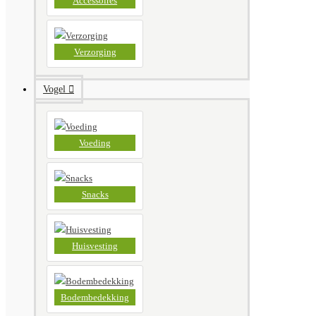
Accessoires
Verzorging
Vogel
Voeding
Snacks
Huisvesting
Bodembedekking