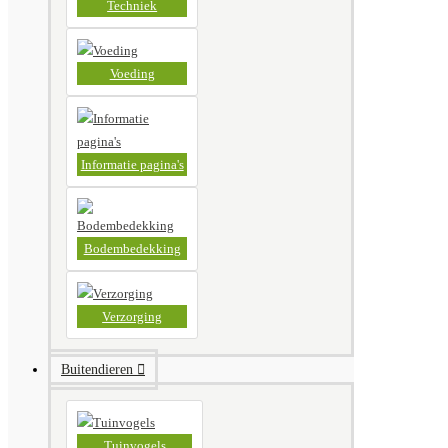
Techniek
Voeding
Informatie pagina's
Bodembedekking
Verzorging
Buitendieren
Tuinvogels