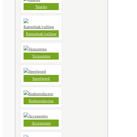
Snacks
Kattenbak/vulling
Verzorging
Speelgoed
Krabproducten
Accessoires