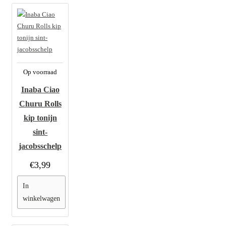
Op voorraad
Inaba Ciao
Churu Rolls
kip tonijn
sint-
jacobsschelp
€3,99
In
winkelwagen