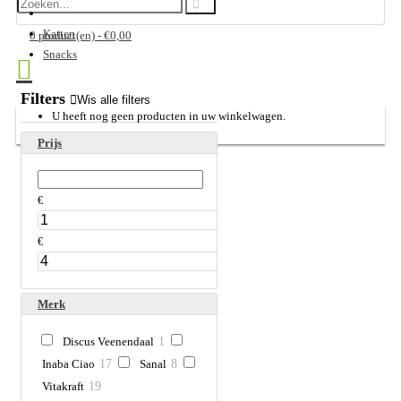
Katten
0 product(en) - €0,00
Snacks
Filters
Wis alle filters
U heeft nog geen producten in uw winkelwagen.
Prijs
€
€
Merk
Discus Veenendaal
1
Inaba Ciao
17
Sanal
8
Vitakraft
19