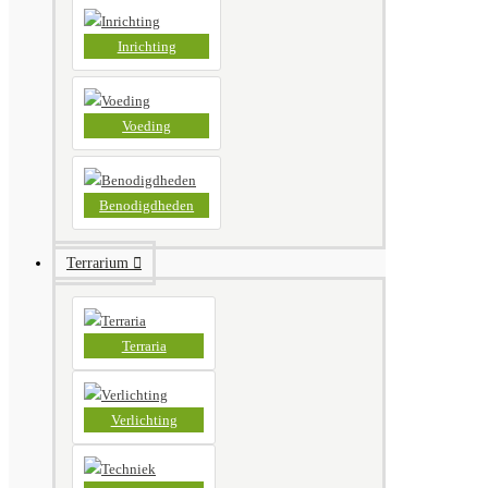
Inrichting
Voeding
Benodigdheden
Terrarium
Terraria
Verlichting