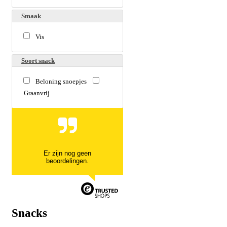
Smaak
Vis
Soort snack
Beloning snoepjes
Graanvrij
Er zijn nog geen
beoordelingen.
Snacks