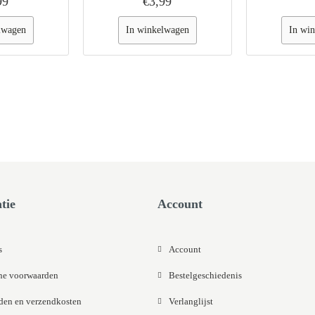
99
€3,99
lwagen
In winkelwagen
In wi
tie
Account
s
Account
e voorwaarden
Bestelgeschiedenis
jden en verzendkosten
Verlanglijst