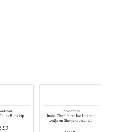
oorraad
Op voorraad
O
Churu Bites kip
Inaba Churu bites kat Kip met
Inaba Ciao
tonijn en Sint-jakobsschelp
3,99