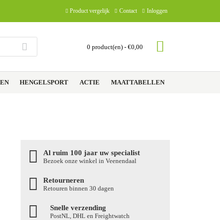
Product vergelijk
Contact
Inloggen
0 product(en) - €0,00
REN
HENGELSPORT
ACTIE
MAATTABELLEN
Al ruim 100 jaar uw specialist
Bezoek onze winkel in Veenendaal
Retourneren
Retouren binnen 30 dagen
Snelle verzending
PostNL, DHL en Freightwatch