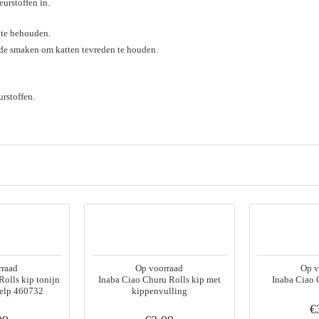
urstoffen in.
 te behouden.
nde smaken om katten tevreden te houden.
rstoffen.
rraad
Op voorraad
Op v
Rolls kip tonijn
Inaba Ciao Churu Rolls kip met
Inaba Ciao 
help 460732
kippenvulling
€