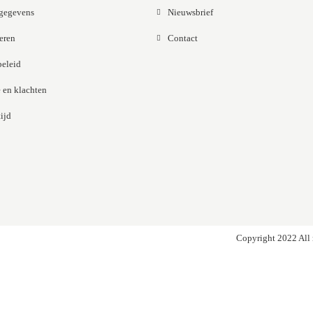
gegevens
Nieuwsbrief
eren
Contact
beleid
 en klachten
ijd
Copyright 2022 All 
Noch sind keine Bewertungen vorhanden.