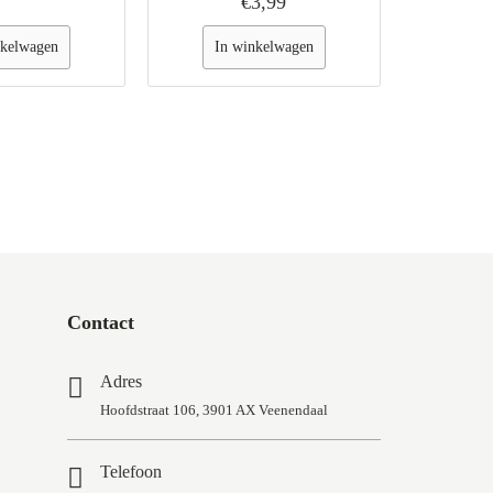
€3,99
nkelwagen
In winkelwagen
In 
Contact
Adres
Hoofdstraat 106, 3901 AX Veenendaal
Telefoon