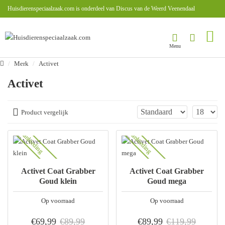
Huisdierenspeciaalzaak.com is onderdeel van Discus van de Weerd Veenendaal
Merk
Activet
Activet
Product vergelijk
Aanbieding
Aanbieding
Activet Coat Grabber
Activet Coat Grabber
Goud klein
Goud mega
Op voorraad
Op voorraad
€69,99
€89,99
€89,99
€119,99