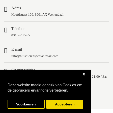
Adres
Hoofdstraat 106, 3901 AX Veenendaal
Telefoon
0318-512965
E-mail
info@huisdierenspeciaalzaak.com
Openingstijden
X
Ma: 13:00 - 18:00 / Di t/m Do: 09:00 -18:00 / Vrij: 09:00 - 21:00 / Za:
09:00 - 17:00 / Zon- en feestdagen gesloten
Deze website maakt gebruik van Cookies om
de gebruikers ervaring te verbeteren.
Voorkeuren
Accepteren