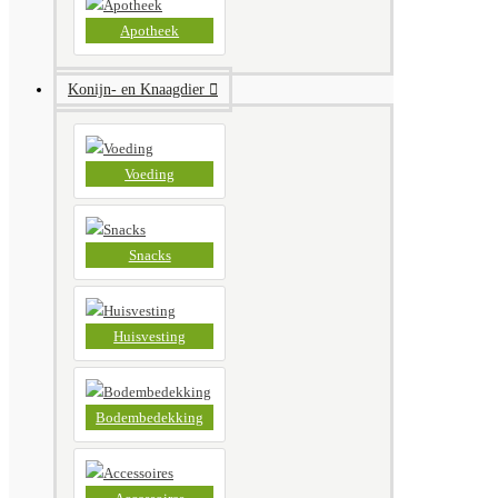
Apotheek
Konijn- en Knaagdier
Voeding
Snacks
Huisvesting
Bodembedekking