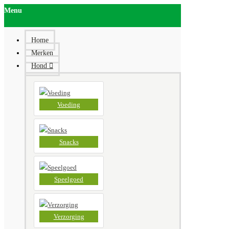
Menu
Home
Merken
Hond
Voeding
Snacks
Speelgoed
Verzorging