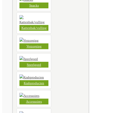
Snacks
Kattenbak/vulling
Verzorging
Speelgoed
Krabproducten
Accessoires