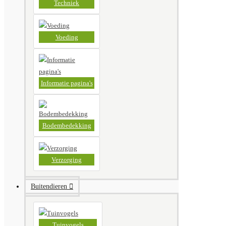
Techniek
Voeding
Informatie pagina's
Bodembedekking
Verzorging
Buitendieren
Tuinvogels