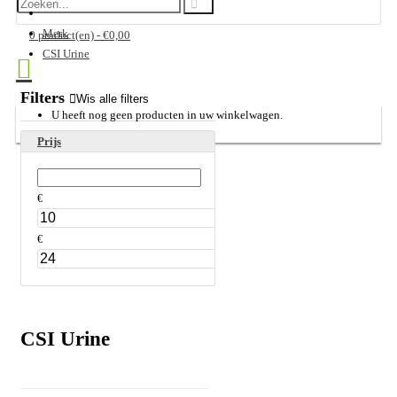
Merk
0 product(en) - €0,00
CSI Urine
Filters
Wis alle filters
U heeft nog geen producten in uw winkelwagen.
Prijs
€
€
CSI Urine