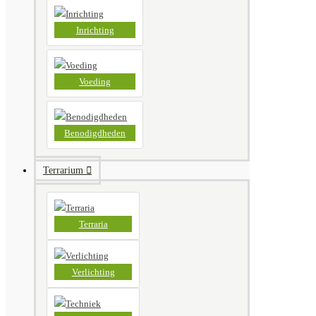
Inrichting
Voeding
Benodigdheden
Terrarium
Terraria
Verlichting