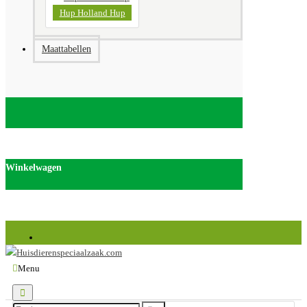
Hup Holland Hup
Maattabellen
Winkelwagen
Huisdierenspeciaalzaak.com is onderdeel van Discus van de Weerd Veenendaal