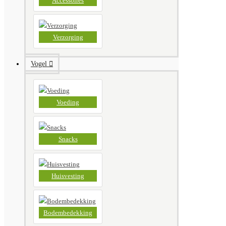
Accessoires
Verzorging
Vogel
Voeding
Snacks
Huisvesting
Bodembedekking