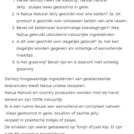
Welke textuur heeft de voeding? Natua natural
Jelly: stukjes vlees gestoomd in gelei.
Is Natua Natural Jelly geschikt voor alle katten? Ja, dit
product is geschikt voor volwassen katten van alle rassen.
Bevat dit kattenvoer kunstmatige toevoegingen? Nee,
Natua gebruikt uitsluitend natuurlijke ingrediënten.
Is dit voer geschikt voor dagelijks gebruik? Ja, het kan
dagelijks worden gegeven als volledige of aanvullende
maaltijd.
Is het graanvrij? Bevat rijst en is daarom niet volledig
graanvrij.
Dankzij hoogwaardige ingrediënten van geselecteerde
leveranciers biedt Natua unieke recepten.
Natua Natural en country producten worden met de hand
bereid en zijn 100% natuurlijk.
Er is een ruime keuze aan aanvullend en compleet natvoer.
Vlees gestoomd in gelei, bouillon of zachte jelly,
verpakt in praktische blikjes of zakjes.
De smaken zijn veelal gebaseerd op Tonijn of juist Kip. Er zijn
ruim 50 varianten beschikbaar!