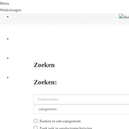
Menu
Winkelwagen
Huisdierenspeciaalzaak.com is onderdeel van Discus van de Weerd Veenendaal
Product vergelijk
Zoeken
Contact
Zoeken:
Inloggen
Zoeken in sub-categorieën
Zoek ook in productomschrijving