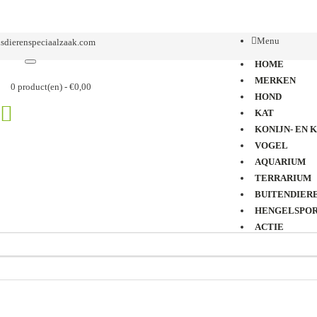
Menu
HOME
MERKEN
0 product(en) - €0,00
HOND
KAT
KONIJN- EN 
VOGEL
AQUARIUM
TERRARIUM
BUITENDIER
HENGELSPO
ACTIE
MAATTABEL