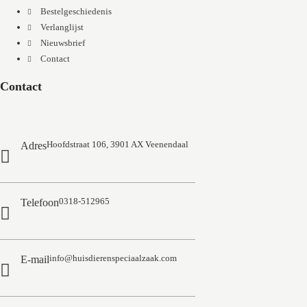
Bestelgeschiedenis
Verlanglijst
Nieuwsbrief
Contact
Contact
Hoofdstraat 106, 3901 AX Veenendaal
Adres
0318-512965
Telefoon
info@huisdierenspeciaalzaak.com
E-mail