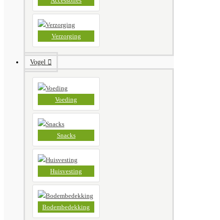
Accessoires
Verzorging
Vogel
Voeding
Snacks
Huisvesting
Bodembedekking