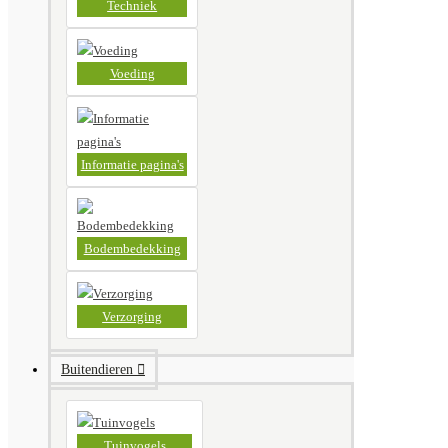
Techniek
Voeding
Informatie pagina's
Bodembedekking
Verzorging
Buitendieren
Tuinvogels