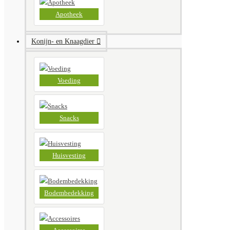
Apotheek
Konijn- en Knaagdier
Voeding
Snacks
Huisvesting
Bodembedekking