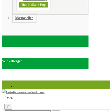
Hup Holland Hup
Maattabellen
Winkelwagen
Huisdierenspeciaalzaak.com is onderdeel van Discus van de Weerd Veenendaal