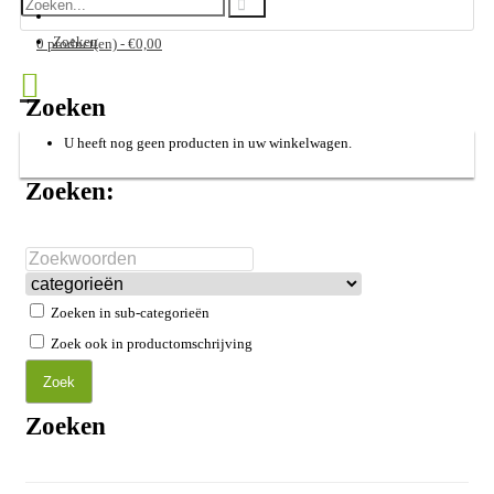
Zoeken
0 product(en) - €0,00
Zoeken
U heeft nog geen producten in uw winkelwagen.
Zoeken:
Zoeken in sub-categorieën
Zoek ook in productomschrijving
Zoek
Zoeken