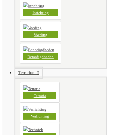
Inrichting
Voeding
Benodigdheden
Terrarium
Terraria
Verlichting