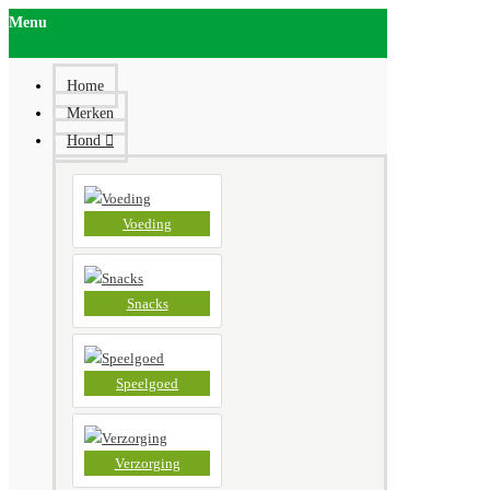
Menu
Home
Merken
Hond
Voeding
Snacks
Speelgoed
Verzorging