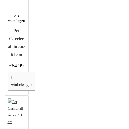
2-3
werkdagen
Pet
Carrier
all in one
81 cm
€84,99
In
winkelwagen