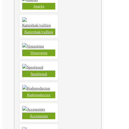
Snacks
Kattenbak/vulling
Verzorging
Speelgoed
Krabproducten
Accessoires