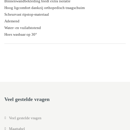
Binnenwandbekleding biedt extra isolatie
Hoog ligcomfort dankzij orthopedisch traagschuim
Scheurvast ripstop-materiaal
Ademend
Water- en vuilafstotend
Hoes wasbaar op 30°
Veel gestelde vragen
Veel gestelde vragen
Maattabel