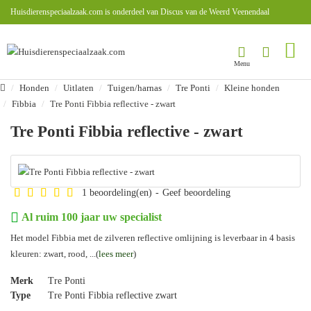
Huisdierenspeciaalzaak.com is onderdeel van Discus van de Weerd Veenendaal
Honden
Uitlaten
Tuigen/harnas
Tre Ponti
Kleine honden
Fibbia
Tre Ponti Fibbia reflective - zwart
Tre Ponti Fibbia reflective - zwart
1 beoordeling(en)
-
Geef beoordeling
Al ruim 100 jaar uw specialist
Het model Fibbia met de zilveren reflective omlijning is leverbaar in 4 basis
kleuren: zwart, rood, ...(
lees meer
)
Merk
Tre Ponti
Type
Tre Ponti Fibbia reflective zwart