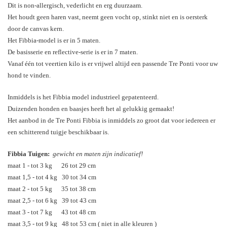
Dit is non-allergisch, vederlicht en erg duurzaam.
Het houdt geen haren vast, neemt geen vocht op, stinkt niet en is oersterk
door de canvas kern.
Het Fibbia-model is er in 5 maten.
De basisserie en reflective-serie is er in 7 maten.
Vanaf één tot veertien kilo is er vrijwel altijd een passende Tre Ponti voor uw
hond te vinden.
Inmiddels is het Fibbia model industrieel gepatenteerd.
Duizenden honden en baasjes heeft het al gelukkig gemaakt!
Het aanbod in de Tre Ponti Fibbia is inmiddels zo groot dat voor iedereen er
een schitterend tuigje beschikbaar is.
Fibbia Tuigen:
gewicht en maten zijn indicatief!
maat 1 - tot 3 kg 26 tot 29 cm
maat 1,5 - tot 4 kg 30 tot 34 cm
maat 2 - tot 5 kg 35 tot 38 cm
maat 2,5 - tot 6 kg 39 tot 43 cm
maat 3 - tot 7 kg 43 tot 48 cm
maat 3,5 - tot 9 kg 48 tot 53 cm ( niet in alle kleuren )