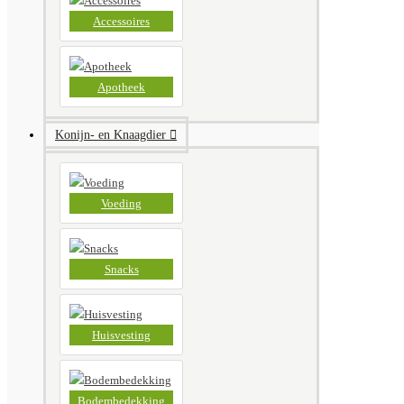
Accessoires
Apotheek
Konijn- en Knaagdier
Voeding
Snacks
Huisvesting
Bodembedekking