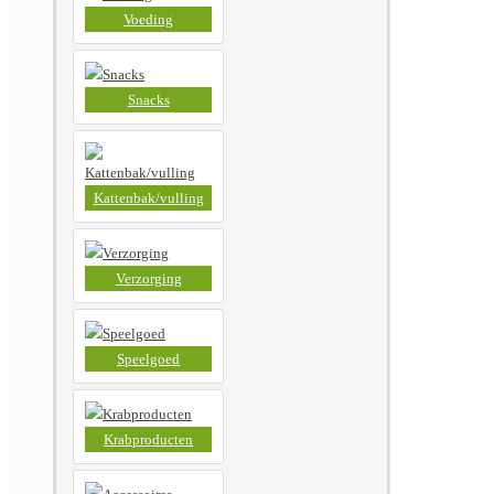
Voeding
Snacks
Kattenbak/vulling
Verzorging
Speelgoed
Krabproducten