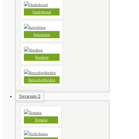
Onderhoud
Inrichting
Voeding
Benodigdheden
Terrarium
Terraria