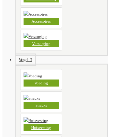
Accessoires
Verzorging
Vogel
Voeding
Snacks
Huisvesting