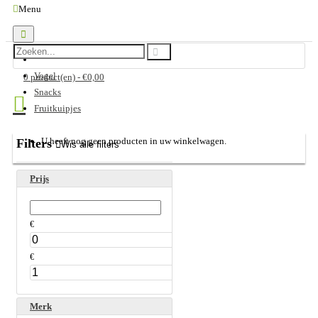
Vogel
0 product(en) - €0,00
Snacks
Fruitkuipjes
U heeft nog geen producten in uw winkelwagen.
Filters
Wis alle filters
Prijs
€
€
Merk